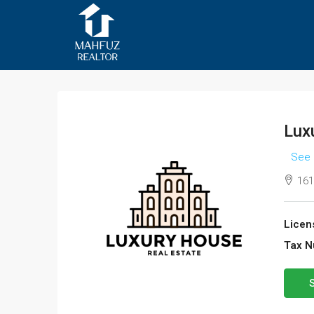
Lux
See 
161
Licen
Tax N