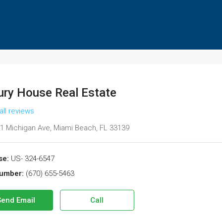
ury House Real Estate
all reviews
1 Michigan Ave, Miami Beach, FL 33139
se:
US- 324-6547
umber:
(670) 655-5463
Send Email
Call