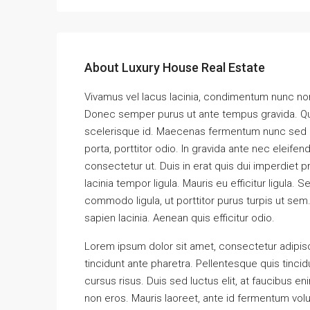
About Luxury House Real Estate
Vivamus vel lacus lacinia, condimentum nunc non
Donec semper purus ut ante tempus gravida. Quis
scelerisque id. Maecenas fermentum nunc sed ma
porta, porttitor odio. In gravida ante nec eleife
consectetur ut. Duis in erat quis dui imperdiet p
lacinia tempor ligula. Mauris eu efficitur ligul
commodo ligula, ut porttitor purus turpis ut sem
sapien lacinia. Aenean quis efficitur odio.
Lorem ipsum dolor sit amet, consectetur adipisci
tincidunt ante pharetra. Pellentesque quis tincidun
cursus risus. Duis sed luctus elit, at faucibus e
non eros. Mauris laoreet, ante id fermentum volutpa