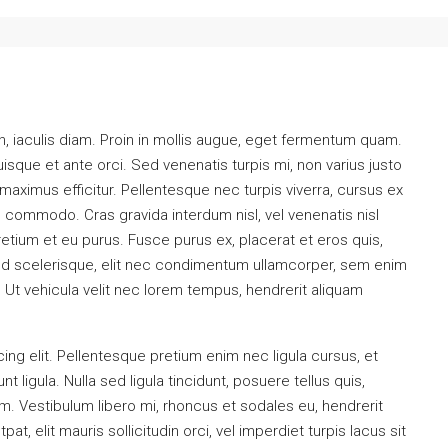
, iaculis diam. Proin in mollis augue, eget fermentum quam.
que et ante orci. Sed venenatis turpis mi, non varius justo
ximus efficitur. Pellentesque nec turpis viverra, cursus ex
nd commodo. Cras gravida interdum nisl, vel venenatis nisl
retium et eu purus. Fusce purus ex, placerat et eros quis,
a. Sed scelerisque, elit nec condimentum ullamcorper, sem enim
. Ut vehicula velit nec lorem tempus, hendrerit aliquam
ng elit. Pellentesque pretium enim nec ligula cursus, et
t ligula. Nulla sed ligula tincidunt, posuere tellus quis,
nim. Vestibulum libero mi, rhoncus et sodales eu, hendrerit
t, elit mauris sollicitudin orci, vel imperdiet turpis lacus sit