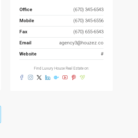
Office
(670) 345-6543
Mobile
(670) 345-6556
Fax
(670) 655-6543
Email
agency3@houzez.co
Website
#
Find Luxury House Real Estate on: