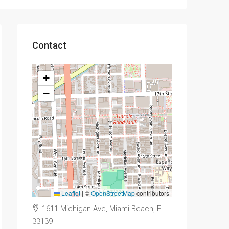
Contact
+
−
Leaflet
|
©
OpenStreetMap
contributors
1611 Michigan Ave, Miami Beach, FL
33139