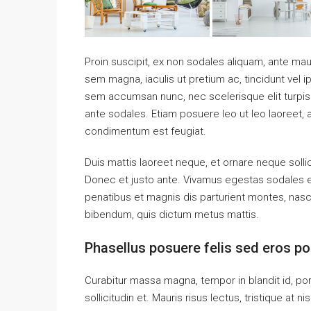
Proin suscipit, ex non sodales aliquam, ante maur
sem magna, iaculis ut pretium ac, tincidunt vel
sem accumsan nunc, nec scelerisque elit turpis e
ante sodales. Etiam posuere leo ut leo laoreet, a g
condimentum est feugiat.
Duis mattis laoreet neque, et ornare neque solli
Donec et justo ante. Vivamus egestas sodales 
penatibus et magnis dis parturient montes, nascet
bibendum, quis dictum metus mattis.
Phasellus posuere felis sed eros por
Curabitur massa magna, tempor in blandit id, port
sollicitudin et. Mauris risus lectus, tristique at ni