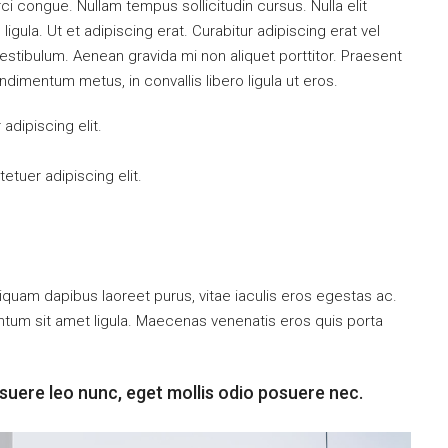
orci congue. Nullam tempus sollicitudin cursus. Nulla elit
ligula. Ut et adipiscing erat. Curabitur adipiscing erat vel
tibulum. Aenean gravida mi non aliquet porttitor. Praesent
ndimentum metus, in convallis libero ligula ut eros.
dipiscing elit.
tuer adipiscing elit.
iquam dapibus laoreet purus, vitae iaculis eros egestas ac.
entum sit amet ligula. Maecenas venenatis eros quis porta
suere leo nunc, eget mollis odio posuere nec.