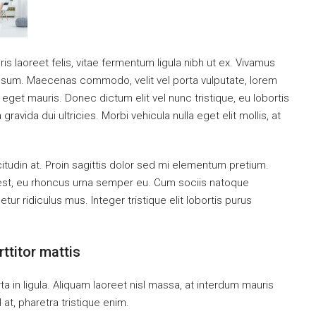
is laoreet felis, vitae fermentum ligula nibh ut ex. Vivamus
 ipsum. Maecenas commodo, velit vel porta vulputate, lorem
get mauris. Donec dictum elit vel nunc tristique, eu lobortis
ravida dui ultricies. Morbi vehicula nulla eget elit mollis, at
citudin at. Proin sagittis dolor sed mi elementum pretium.
est, eu rhoncus urna semper eu. Cum sociis natoque
ur ridiculus mus. Integer tristique elit lobortis purus
ttitor mattis
a in ligula. Aliquam laoreet nisl massa, at interdum mauris
sl at, pharetra tristique enim.