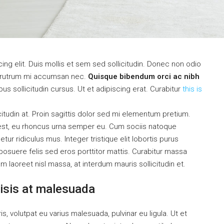
ng elit. Duis mollis et sem sed sollicitudin. Donec non odio
is rutrum mi accumsan nec.
Quisque bibendum orci ac nibh
s sollicitudin cursus. Ut et adipiscing erat. Curabitur
this is
citudin at. Proin sagittis dolor sed mi elementum pretium.
est, eu rhoncus urna semper eu. Cum sociis natoque
ur ridiculus mus. Integer tristique elit lobortis purus
osuere felis sed eros porttitor mattis. Curabitur massa
uam laoreet nisl massa, at interdum mauris sollicitudin et.
ilisis at malesuada
is, volutpat eu varius malesuada, pulvinar eu ligula. Ut et