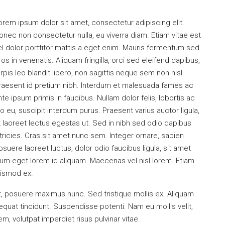
orem ipsum dolor sit amet, consectetur adipiscing elit.
onec non consectetur nulla, eu viverra diam. Etiam vitae est
el dolor porttitor mattis a eget enim. Mauris fermentum sed
ros in venenatis. Aliquam fringilla, orci sed eleifend dapibus,
urpis leo blandit libero, non sagittis neque sem non nisl.
raesent id pretium nibh. Interdum et malesuada fames ac
nte ipsum primis in faucibus. Nullam dolor felis, lobortis ac
eo eu, suscipit interdum purus. Praesent varius auctor ligula,
t laoreet lectus egestas ut. Sed in nibh sed odio dapibus
ltricies. Cras sit amet nunc sem. Integer ornare, sapien
osuere laoreet luctus, dolor odio faucibus ligula, sit amet
um eget lorem id aliquam. Maecenas vel nisl lorem. Etiam
uismod ex.
et, posuere maximus nunc. Sed tristique mollis ex. Aliquam
quat tincidunt. Suspendisse potenti. Nam eu mollis velit,
, volutpat imperdiet risus pulvinar vitae.