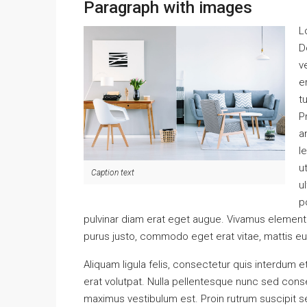
Paragraph with images
L
D
v
e
t
P
a
l
u
Caption text
u
p
pulvinar diam erat eget augue. Vivamus element
purus justo, commodo eget erat vitae, mattis e
Aliquam ligula felis, consectetur quis interdum 
erat volutpat. Nulla pellentesque nunc sed conse
maximus vestibulum est. Proin rutrum suscipit sem