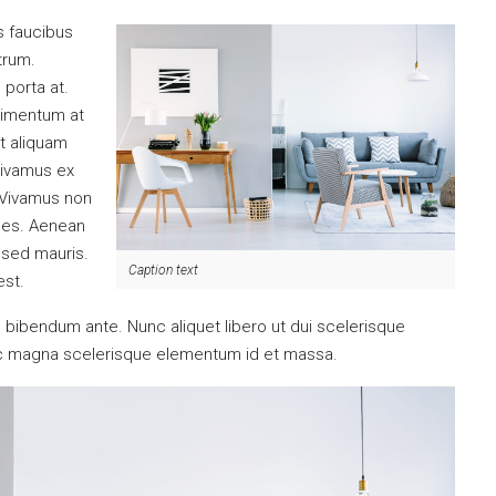
s faucibus
utrum.
 porta at.
dimentum at
et aliquam
Vivamus ex
. Vivamus non
ices. Aenean
 sed mauris.
Caption text
est.
tus bibendum ante. Nunc aliquet libero ut dui scelerisque
nec magna scelerisque elementum id et massa.